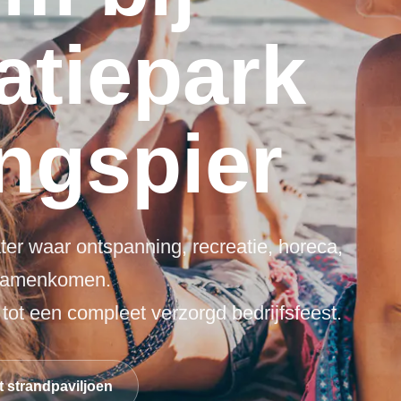
atiepark
Het 
ngspier
een 
fee
goe
en h
Lees
Ech
geze
er waar ontspanning, recreatie, horeca,
 samenkomen.
ot een compleet verzorgd bedrijfsfeest.
 strandpaviljoen