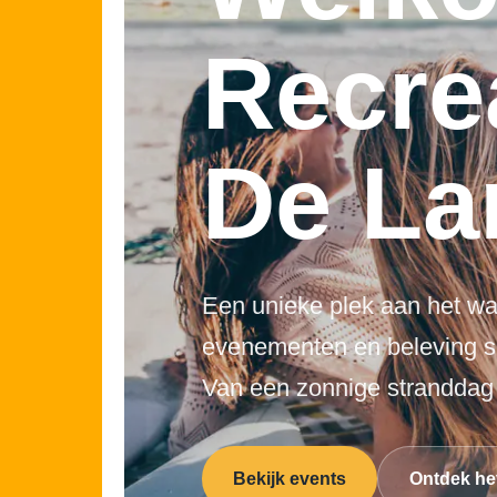
Recre
De La
Een unieke plek aan het wat
evenementen en beleving
Van een zonnige stranddag t
Bekijk events
Ontdek het