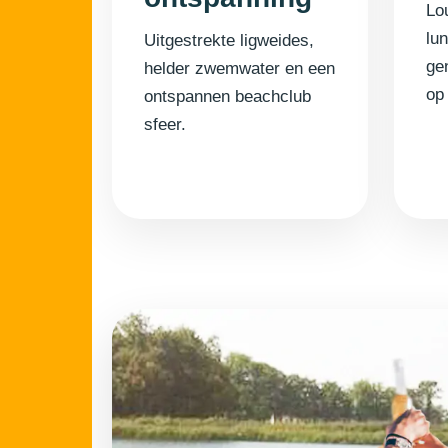
Lo
lu
Uitgestrekte ligweides,
gen
helder zwemwater en een
op
ontspannen beachclub
sfeer.