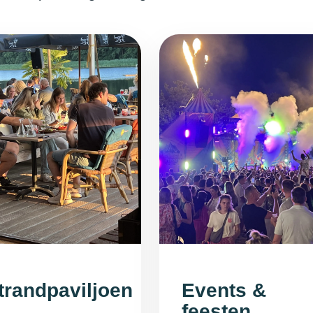
trandpaviljoen
Events &
feesten