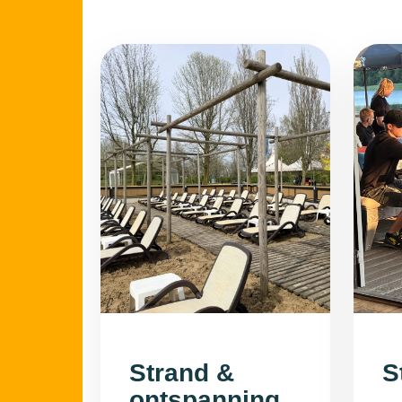
Strand &
S
ontspanning