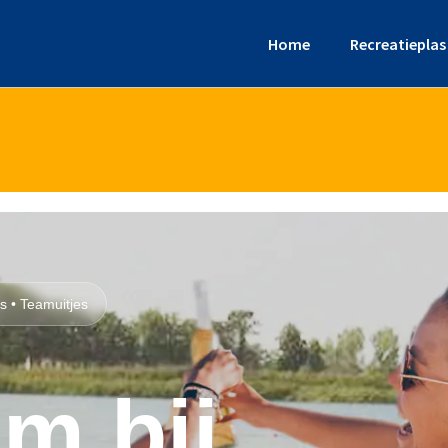
Home
Recreatieplas
s • Teamuitjes
m bij