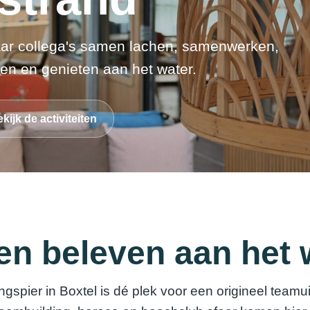
aar collega's samen lachen, samenwerken,
en en genieten aan het water.
kijk de activiteiten
n beleven aan het 
spier in Boxtel is dé plek voor een origineel teamu