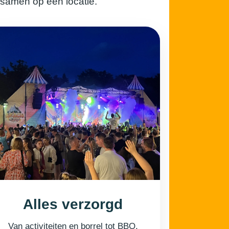
 samen op één locatie.
Alles verzorgd
Van activiteiten en borrel tot BBQ,