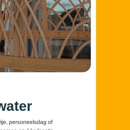
water
itje, personeelsdag of