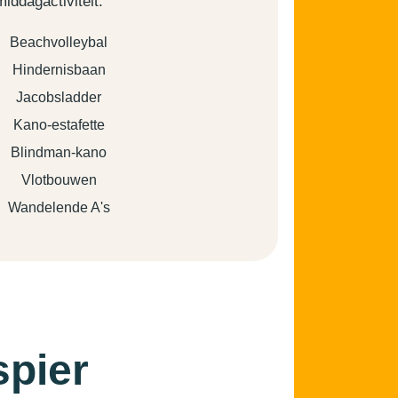
middagactiviteit.
Beachvolleybal
Hindernisbaan
Jacobsladder
Kano-estafette
Blindman-kano
Vlotbouwen
Wandelende A's
spier