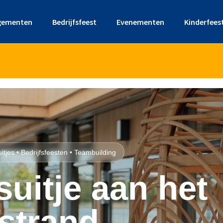
gementen
Bedrijfsfeest
Evenementen
Kinderfees
tjes • Bedrijfsfeesten • Teambuilding
suitje aan het
strand