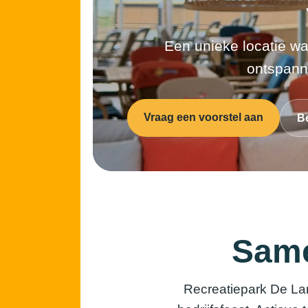
Een unieke locatie w
ontspann
Vraag een voorstel aan
Be
Same
Recreatiepark De Lang