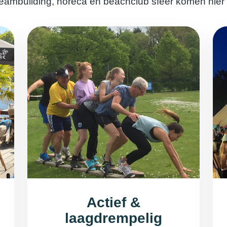
e teambuilding, horeca en beachclub sfeer komen hier
Actief &
laagdrempelig