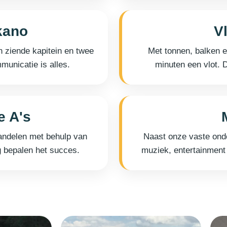
kano
V
 ziende kapitein en twee
Met tonnen, balken 
unicatie is alles.
minuten een vlot. 
 A's
andelen met behulp van
Naast onze vaste onde
g bepalen het succes.
muziek, entertainmen