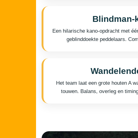
Blindman-
Een hilarische kano-opdracht met één
geblinddoekte peddelaars. Comm
Wandelende
Het team laat een grote houten A w
touwen. Balans, overleg en timin