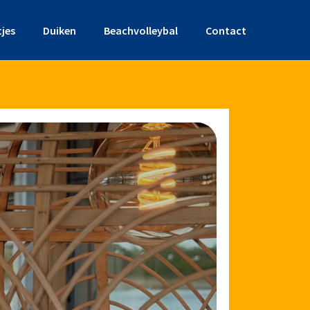
tjes
Duiken
Beachvolleybal
Contact