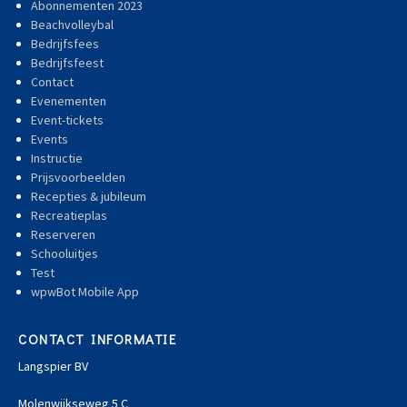
Abonnementen 2023
Beachvolleybal
Bedrijfsfees
Bedrijfsfeest
Contact
Evenementen
Event-tickets
Events
Instructie
Prijsvoorbeelden
Recepties & jubileum
Recreatieplas
Reserveren
Schooluitjes
Test
wpwBot Mobile App
CONTACT INFORMATIE
Langspier BV
Molenwijkseweg 5 C