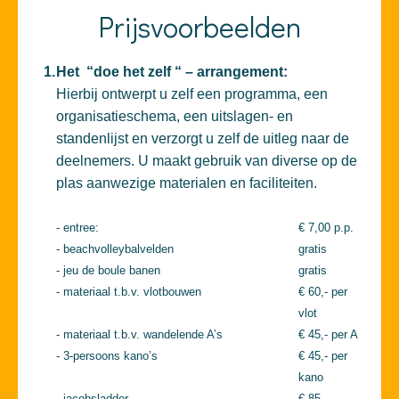
Prijsvoorbeelden
1.
Het “doe het zelf “ – arrangement:
Hierbij ontwerpt u zelf een programma, een
organisatieschema, een uitslagen- en
standenlijst en verzorgt u zelf de uitleg naar de
deelnemers. U maakt gebruik van diverse op de
plas aanwezige materialen en faciliteiten.
- entree:
€ 7,00 p.p.
- beachvolleybalvelden
gratis
- jeu de boule banen
gratis
- materiaal t.b.v. vlotbouwen
€ 60,- per
vlot
- materiaal t.b.v. wandelende A’s
€ 45,- per A
- 3-persoons kano’s
€ 45,- per
kano
- jacobsladder
€ 85,-